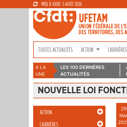
MISE À JOUR : 5 AOÛT 2026
TOUTES ACTUALITÉS
ACTION
CARRIÈRE
A LA
LES 100 DERNIÈRES
UNE
ACTUALITÉS
NOUVELLE LOI FONCT
29
ACTION
Mar
202
CARRIÈRES