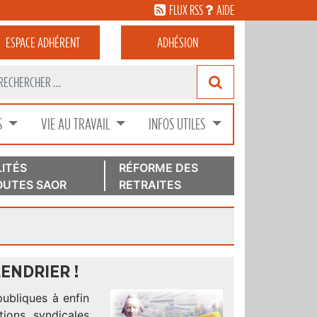
FLUX RSS
AIDE
ESPACE
ADHÉRENT
ADHÉSION
S
VIE AU TRAVAIL
INFOS UTILES
ITÉS
RÉFORME DES
UTES SAOR
RETRAITES
ENDRIER !
publiques à enfin
tions syndicales