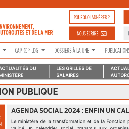
POURQUOI
ADHÉRER ?
NOUS ÉCRIRE
S
CAP-CCP-LDG
DOSSIERS À LA UNE
PUBLICATION
ACTUALITÉS DU
LES GRILLES DE
ACTUAL
MINISTÈRE
SALAIRES
AUTORO
ION PUBLIQUE
AGENDA SOCIAL 2024 : ENFIN UN CAL
.
Le ministère de la transformation et de la Fonction 
4
validé un calendrier social, transmis aux organisa