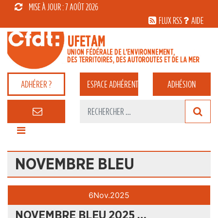
MISE À JOUR : 7 AOÛT 2026
FLUX RSS
AIDE
ADHÉRER ?
ESPACE
ADHÉRENT
ADHÉSION
NOVEMBRE BLEU
6
Nov.
2025
NOVEMBRE BLEU 2025 …