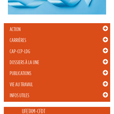
ACTION
CARRIÈRES
CAP-CCP-LDG
DOSSIERS À LA UNE
PUBLICATIONS
VIE AU TRAVAIL
INFOS UTILES
_____ UFETAM-CFDT