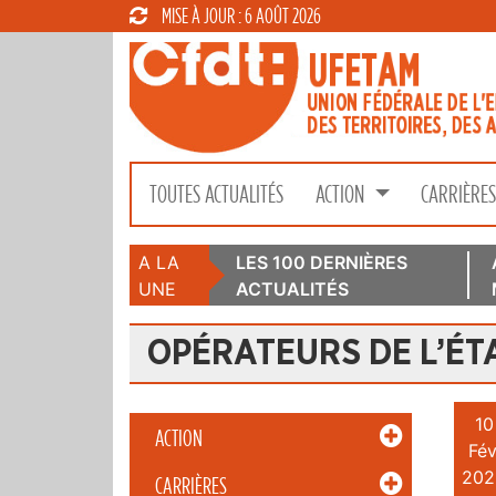
MISE À JOUR : 6 AOÛT 2026
TOUTES ACTUALITÉS
ACTION
CARRIÈRE
A LA
LES 100 DERNIÈRES
UNE
ACTUALITÉS
OPÉRATEURS DE L’ÉT
10
ACTION
Fév
202
CARRIÈRES