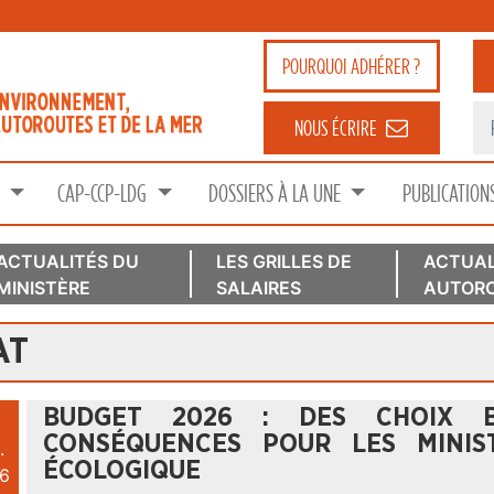
POURQUOI
ADHÉRER ?
NOUS ÉCRIRE
S
CAP-CCP-LDG
DOSSIERS À LA UNE
PUBLICATION
ACTUALITÉS DU
LES GRILLES DE
ACTUAL
MINISTÈRE
SALAIRES
AUTORO
AT
BUDGET 2026 : DES CHOIX B
CONSÉQUENCES POUR LES MINIS
.
ÉCOLOGIQUE
6