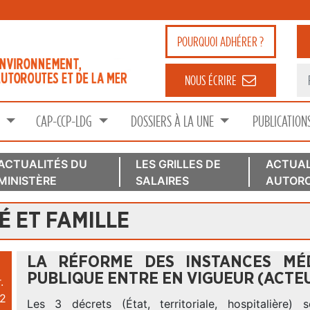
POURQUOI
ADHÉRER ?
NOUS ÉCRIRE
S
CAP-CCP-LDG
DOSSIERS À LA UNE
PUBLICATION
ACTUALITÉS DU
LES GRILLES DE
ACTUAL
MINISTÈRE
SALAIRES
AUTORO
 ET FAMILLE
LA RÉFORME DES INSTANCES MÉ
PUBLIQUE ENTRE EN VIGUEUR (ACTEUR
.
2
Les 3 décrets (État, territoriale, hospitalière) s