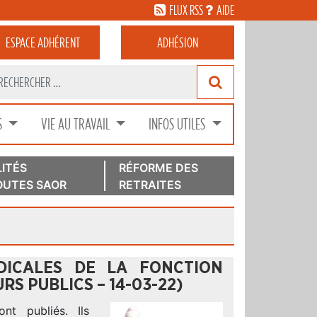
FLUX RSS
AIDE
ESPACE
ADHÉRENT
ADHÉSION
S
VIE AU TRAVAIL
INFOS UTILES
ITÉS
RÉFORME DES
UTES SAOR
RETRAITES
DICALES DE LA FONCTION
S PUBLICS – 14-03-22)
ont publiés. Ils