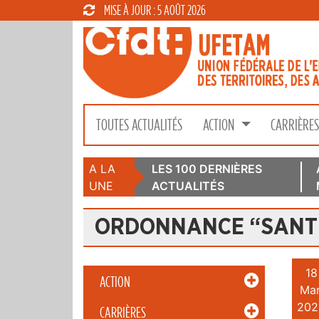
MISE À JOUR : 5 AOÛT 2026
TOUTES ACTUALITÉS
ACTION
CARRIÈRE
A LA
LES 100 DERNIÈRES
UNE
ACTUALITÉS
ORDONNANCE “SANTÉ
18
ACTION
Mar
202
CARRIÈRES