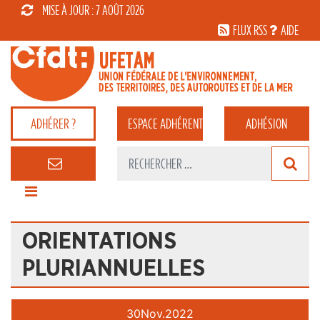
MISE À JOUR : 7 AOÛT 2026
FLUX RSS
AIDE
ADHÉRER ?
ESPACE
ADHÉRENT
ADHÉSION
ORIENTATIONS
PLURIANNUELLES
30
Nov.
2022