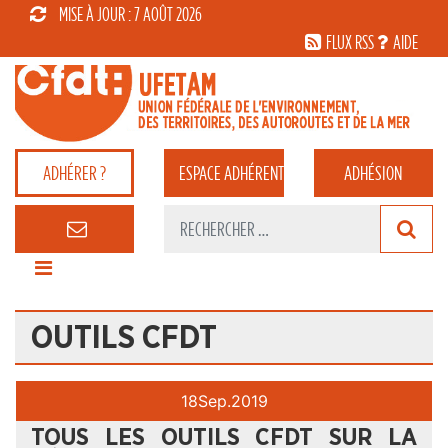
MISE À JOUR : 7 AOÛT 2026
FLUX RSS
AIDE
ADHÉRER ?
ESPACE
ADHÉRENT
ADHÉSION
OUTILS CFDT
18
Sep.
2019
TOUS LES OUTILS CFDT SUR LA