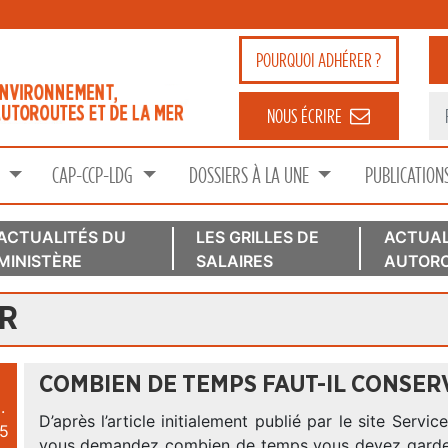
POURQUOI
ADHÉRER ?
NOUS ÉCRIRE
S
CAP-CCP-LDG
DOSSIERS À LA UNE
PUBLICATION
ACTUALITÉS DU
LES GRILLES DE
ACTUAL
MINISTÈRE
SALAIRES
AUTORO
ER
COMBIEN DE TEMPS FAUT-IL CONSERV
.
D’après l’article initialement publié par le site Servi
5
vous demandez combien de temps vous devez garder