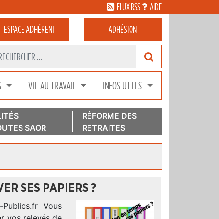
FLUX RSS
AIDE
ESPACE
ADHÉRENT
ADHÉSION
S
VIE AU TRAVAIL
INFOS UTILES
ITÉS
RÉFORME DES
UTES SAOR
RETRAITES
ER SES PAPIERS ?
ce-Publics.fr Vous
 vos relevés de