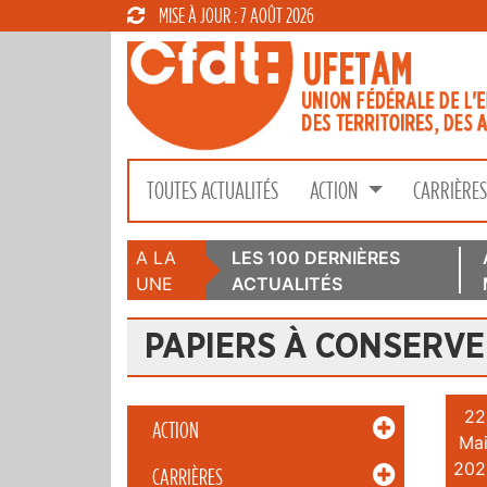
MISE À JOUR : 7 AOÛT 2026
TOUTES ACTUALITÉS
ACTION
CARRIÈRE
A LA
LES 100 DERNIÈRES
UNE
ACTUALITÉS
PAPIERS À CONSERV
22
ACTION
Mai
202
CARRIÈRES