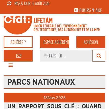
MISE À JOUR : 6 AOÛT 2026
FLUX RSS
AIDE
ADHÉRER ?
ESPACE
ADHÉRENT
ADHÉSION
PARCS NATIONAUX
13
Nov.
2025
UN RAPPORT SOUS CLÉ : QUAND