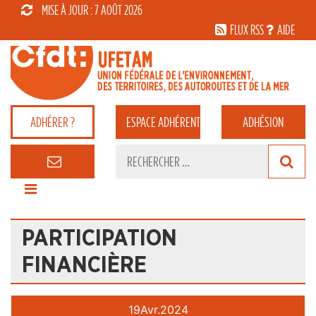
MISE À JOUR : 7 AOÛT 2026
FLUX RSS
AIDE
ADHÉRER ?
ESPACE
ADHÉRENT
ADHÉSION
PARTICIPATION
FINANCIÈRE
19
Avr.
2024