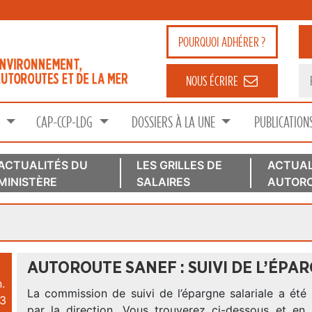
POURQUOI
ADHÉRER ?
NOUS ÉCRIRE
S
CAP-CCP-LDG
DOSSIERS À LA UNE
PUBLICATION
ACTUALITÉS DU
LES GRILLES DE
ACTUAL
MINISTÈRE
SALAIRES
AUTORO
AUTOROUTE SANEF : SUIVI DE L’ÉPA
.
La commission de suivi de l’épargne salariale a été 
3
par la direction. Vous trouverez ci-dessous et en p