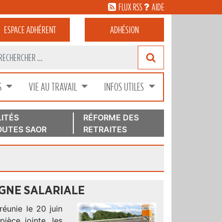
FLUX RSS
AIDE
ESPACE
ADHÉRENT
ADHÉSION
S
VIE AU TRAVAIL
INFOS UTILES
ITÉS
RÉFORME DES
UTES SAOR
RETRAITES
RGNE SALARIALE
réunie le 20 juin
ièce jointe, les