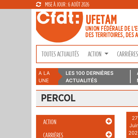
MISE À JOUR : 6 AOÛT 2026
TOUTES ACTUALITÉS
ACTION
CARRIÈRE
A LA
LES 100 DERNIÈRES
UNE
ACTUALITÉS
PERCOL
27
ACTION
Juin
202
CARRIÈRES