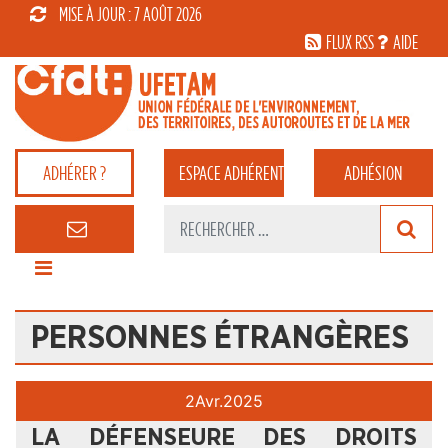
MISE À JOUR : 7 AOÛT 2026
FLUX RSS
AIDE
ADHÉRER ?
ESPACE
ADHÉRENT
ADHÉSION
PERSONNES ÉTRANGÈRES
2
Avr.
2025
LA DÉFENSEURE DES DROITS