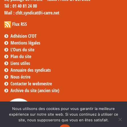
Tél
: 01 40 81 24 00
Mail
: cfdt.syndicat@i-carre.net
Flux RSS
Adhésion CFDT
Mentions légales
L’Ours du site
Plan du site
Liens utiles
Annuaire des syndicats
Nous écrire
Contacter le webmestre
Archive du site (ancien site)
Nous utilisons des cookies pour vous garantir la meilleure
expérience sur notre site web. Si vous continuez à utiliser ce
site, nous supposerons que vous en êtes satisfait.