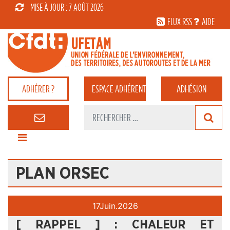
MISE À JOUR : 7 AOÛT 2026
FLUX RSS
AIDE
ADHÉRER ?
ESPACE
ADHÉRENT
ADHÉSION
PLAN ORSEC
17
Juin.
2026
[ RAPPEL ] : CHALEUR ET