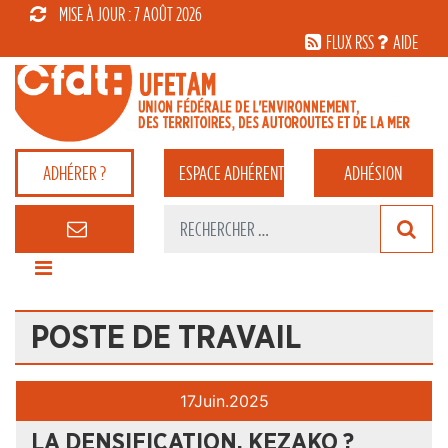
MISE À JOUR : 7 AOÛT 2026
FLUX RSS
AIDE
ADHÉRER ?
ESPACE
ADHÉRENT
ADHÉSION
POSTE DE TRAVAIL
17
Juin.
2025
LA DENSIFICATION, KEZAKO ?