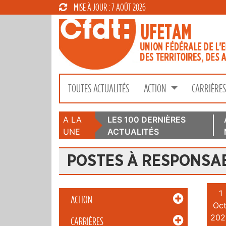
MISE À JOUR : 7 AOÛT 2026
TOUTES ACTUALITÉS
ACTION
CARRIÈRE
A LA
LES 100 DERNIÈRES
UNE
ACTUALITÉS
POSTES À RESPONSAB
1
ACTION
Oct
202
CARRIÈRES