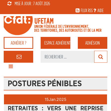
MISE À JOUR : 7 AOÛT 2026
FLUX RSS
AIDE
ADHÉRER ?
ESPACE
ADHÉRENT
ADHÉSION
POSTURES PÉNIBLES
15
Jan.
2025
RETRAITES : VERS UNE REPRISE