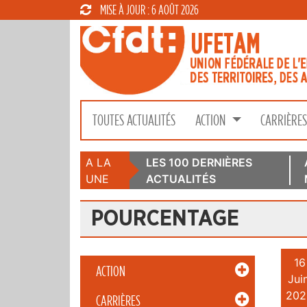
MISE À JOUR : 6 AOÛT 2026
TOUTES ACTUALITÉS
ACTION
CARRIÈRE
A LA
LES 100 DERNIÈRES
UNE
ACTUALITÉS
POURCENTAGE
16
ACTION
Juin
202
CARRIÈRES