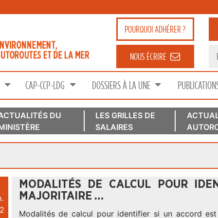
POURQUOI
ADHÉRER ?
NOUS ÉCRIRE
S
CAP-CCP-LDG
DOSSIERS À LA UNE
PUBLICATION
ACTUALITÉS DU
LES GRILLES DE
ACTUAL
MINISTÈRE
SALAIRES
AUTORO
MODALITÉS DE CALCUL POUR IDEN
MAJORITAIRE …
.
2
Modalités de calcul pour identifier si un accord est 