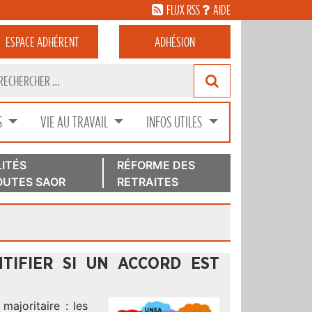
FLUX RSS
AIDE
ESPACE
ADHÉRENT
ADHÉSION
S
VIE AU TRAVAIL
INFOS UTILES
ITÉS
RÉFORME DES
UTES SAOR
RETRAITES
TIFIER SI UN ACCORD EST
majoritaire : les