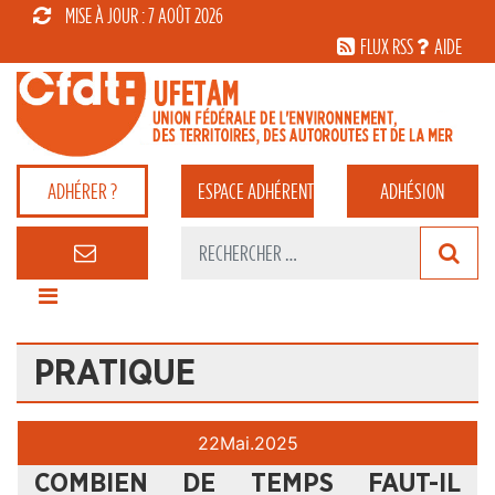
MISE À JOUR : 7 AOÛT 2026
FLUX RSS
AIDE
ADHÉRER ?
ESPACE
ADHÉRENT
ADHÉSION
PRATIQUE
22
Mai.
2025
COMBIEN DE TEMPS FAUT-IL