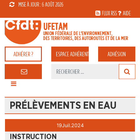
MISE À JOUR : 6 AOÛT 2026
FLUX RSS
AIDE
ADHÉRER ?
ESPACE
ADHÉRENT
ADHÉSION
PRÉLÈVEMENTS EN EAU
19
Juil.
2024
INSTRUCTION