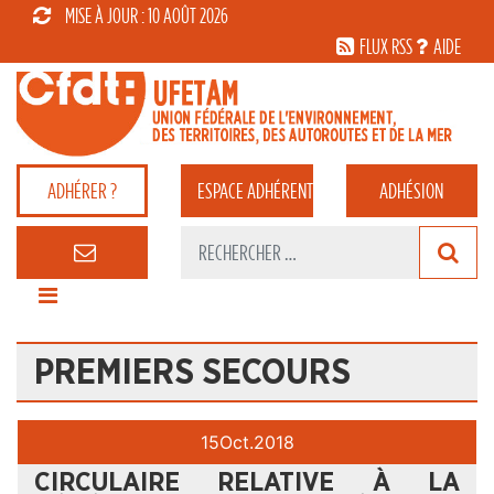
MISE À JOUR : 10 AOÛT 2026
FLUX RSS
AIDE
ADHÉRER ?
ESPACE
ADHÉRENT
ADHÉSION
PREMIERS SECOURS
15
Oct.
2018
CIRCULAIRE RELATIVE À LA