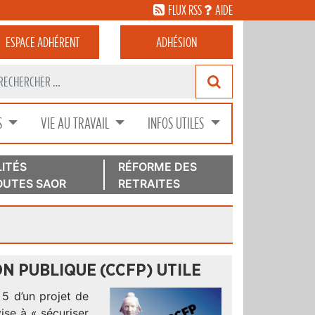
FLUX RSS
AIDE
ESPACE
ADHÉRENT
ADHÉSION
S
VIE AU TRAVAIL
INFOS UTILES
ITÉS
RÉFORME DES
UTES SAOR
RETRAITES
N PUBLIQUE (CCFP) UTILE
 5 d’un projet de
ise à « sécuriser