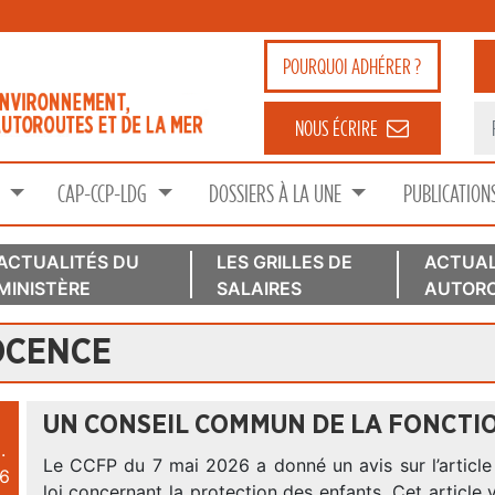
POURQUOI
ADHÉRER ?
NOUS ÉCRIRE
S
CAP-CCP-LDG
DOSSIERS À LA UNE
PUBLICATION
ACTUALITÉS DU
LES GRILLES DE
ACTUAL
MINISTÈRE
SALAIRES
AUTORO
OCENCE
UN CONSEIL COMMUN DE LA FONCTIO
.
Le CCFP du 7 mai 2026 a donné un avis sur l’article
6
loi concernant la protection des enfants. Cet article v