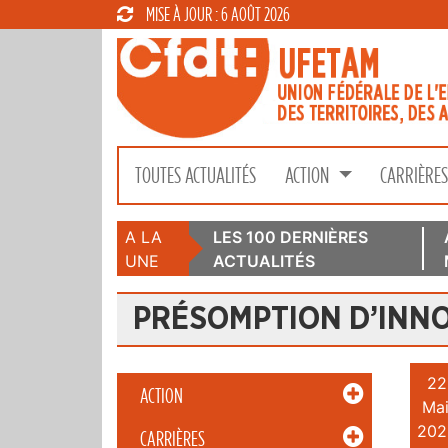
MISE À JOUR : 6 AOÛT 2026
TOUTES ACTUALITÉS
ACTION
CARRIÈRE
A LA
LES 100 DERNIÈRES
UNE
ACTUALITÉS
PRÉSOMPTION D’INN
22
ACTION
Mai
202
CARRIÈRES