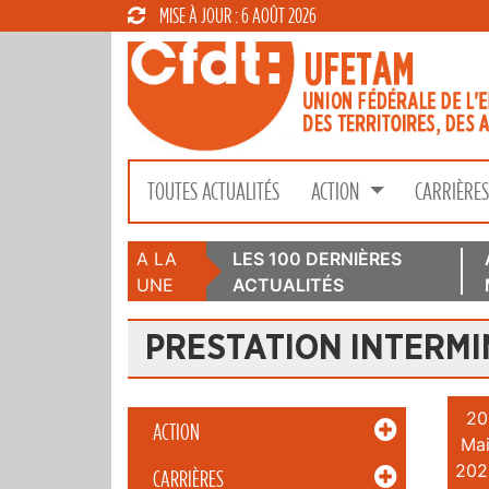
MISE À JOUR : 6 AOÛT 2026
TOUTES ACTUALITÉS
ACTION
CARRIÈRE
A LA
LES 100 DERNIÈRES
UNE
ACTUALITÉS
PRESTATION INTERMI
20
ACTION
Mai
202
CARRIÈRES