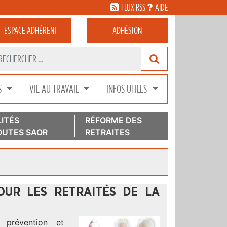
FLUX RSS
AIDE
ESPACE
ADHÉRENT
ADHÉSION
S
VIE AU TRAVAIL
INFOS UTILES
ITÉS
RÉFORME DES
UTES SAOR
RETRAITES
OUR LES RETRAITÉS DE LA
 prévention et