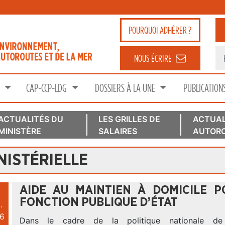
POURQUOI
ADHÉRER ?
NOUS ÉCRIRE
S
CAP-CCP-LDG
DOSSIERS À LA UNE
PUBLICATION
ACTUALITÉS DU
LES GRILLES DE
ACTUAL
MINISTÈRE
SALAIRES
AUTORO
NISTÉRIELLE
AIDE AU MAINTIEN À DOMICILE P
FONCTION PUBLIQUE D’ÉTAT
.
6
Dans le cadre de la politique nationale de