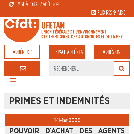
MISE À JOUR : 7 AOÛT 2026
FLUX RSS
AIDE
ADHÉRER ?
ESPACE
ADHÉRENT
ADHÉSION
PRIMES ET INDEMNITÉS
14
Mar.
2025
POUVOIR D’ACHAT DES AGENTS