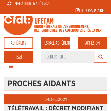
MISE À JOUR : 6 AOÛT 2026
FLUX RSS
AIDE
ADHÉRER ?
ESPACE
ADHÉRENT
ADHÉSION
PROCHES AIDANTS
24
Déc.
2021
TÉLÉTRAVAIL : DÉCRET MODIFIANT