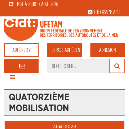
MISE À JOUR : 7 AOÛT 2026
FLUX RSS
AIDE
ADHÉRER ?
ESPACE
ADHÉRENT
ADHÉSION
QUATORZIÈME
MOBILISATION
7
Juin.
2023