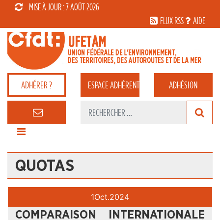
MISE À JOUR : 7 AOÛT 2026
FLUX RSS
AIDE
ADHÉRER ?
ESPACE
ADHÉRENT
ADHÉSION
QUOTAS
1
Oct.
2024
COMPARAISON INTERNATIONALE