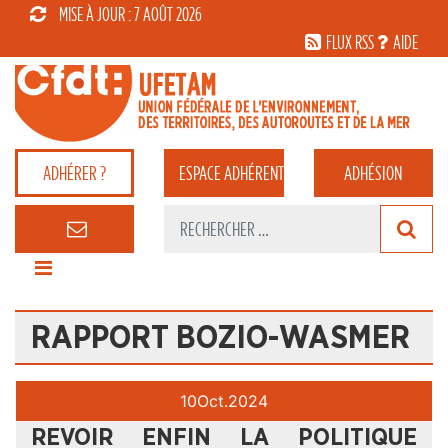
MISE À JOUR : 7 AOÛT 2026
FLUX RSS
AIDE
ADHÉRER ?
ESPACE
ADHÉRENT
ADHÉSION
RAPPORT BOZIO-WASMER
10
Oct.
2024
REVOIR ENFIN LA POLITIQUE