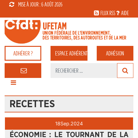
MISE À JOUR : 6 AOÛT 2026
FLUX RSS
AIDE
ADHÉRER ?
ESPACE
ADHÉRENT
ADHÉSION
RECETTES
18
Sep.
2024
ÉCONOMIE : LE TOURNANT DE LA