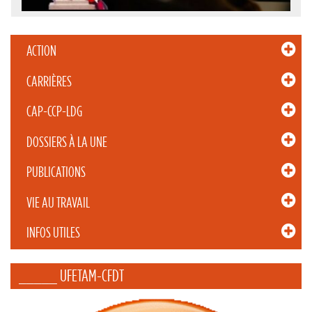
ACTION
CARRIÈRES
CAP-CCP-LDG
DOSSIERS À LA UNE
PUBLICATIONS
VIE AU TRAVAIL
INFOS UTILES
_____ UFETAM-CFDT