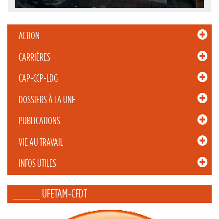
ACTION
CARRIÈRES
CAP-CCP-LDG
DOSSIERS À LA UNE
PUBLICATIONS
VIE AU TRAVAIL
INFOS UTILES
_____ UFETAM-CFDT