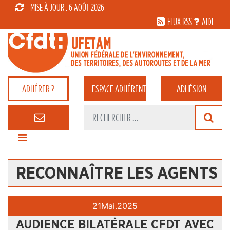
MISE À JOUR : 6 AOÛT 2026
FLUX RSS
AIDE
ADHÉRER ?
ESPACE
ADHÉRENT
ADHÉSION
RECONNAÎTRE LES AGENTS
21
Mai.
2025
AUDIENCE BILATÉRALE CFDT AVEC