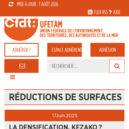
MISE À JOUR : 7 AOÛT 2026
FLUX RSS
AIDE
ADHÉRER ?
ESPACE
ADHÉRENT
ADHÉSION
RÉDUCTIONS DE SURFACES
17
Juin.
2025
LA DENSIFICATION, KEZAKO ?