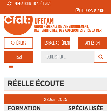
MISE À JOUR : 10 AOÛT 2026
FLUX RSS
AIDE
ADHÉRER ?
ESPACE
ADHÉRENT
ADHÉSION
RÉELLE ÉCOUTE
23
Juin.
2025
FORMATION SPÉCIALISÉE