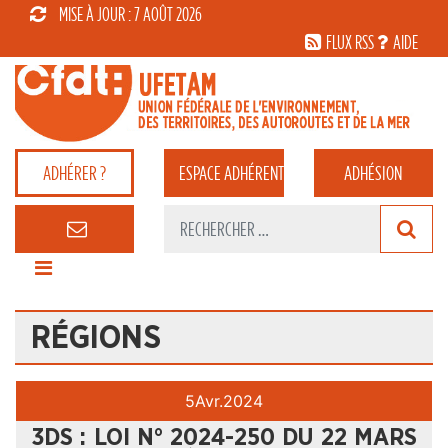
MISE À JOUR : 7 AOÛT 2026
FLUX RSS
AIDE
ADHÉRER ?
ESPACE
ADHÉRENT
ADHÉSION
RÉGIONS
5
Avr.
2024
3DS : LOI N° 2024-250 DU 22 MARS