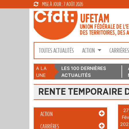
MISE À JOUR : 7 AOÛT 2026
TOUTES ACTUALITÉS
ACTION
CARRIÈRE
A LA
LES 100 DERNIÈRES
UNE
ACTUALITÉS
RENTE TEMPORAIRE 
27
ACTION
Fév
202
CARRIÈRES