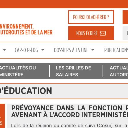
POURQUOI
ADHÉRER ?
NOUS ÉCRIRE
S
CAP-CCP-LDG
DOSSIERS À LA UNE
PUBLICATION
ACTUALITÉS DU
LES GRILLES DE
ACTUAL
MINISTÈRE
SALAIRES
AUTORO
D’ÉDUCATION
PRÉVOYANCE DANS LA FONCTION PU
AVENANT À L’ACCORD INTERMINISTÉ
.
5
Lors de la réunion du comité de suivi (Cosui) sur l