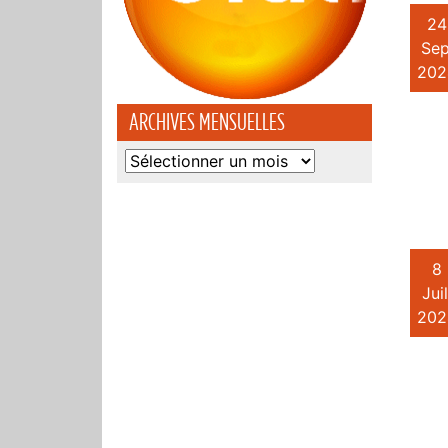
24
Sep
202
ARCHIVES MENSUELLES
Archives
mensuelles
8
Juil
202