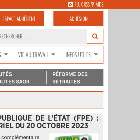
FLUX RSS
AIDE
ESPACE
ADHÉRENT
ADHÉSION
S
VIE AU TRAVAIL
INFOS UTILES
ITÉS
RÉFORME DES
UTES SAOR
RETRAITES
BLIQUE DE L’ÉTAT (FPE) :
RIEL DU 20 OCTOBRE 2023
a complémentaire