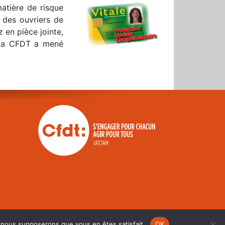
matière de risque
t des ouvriers de
z en pièce jointe,
 la CFDT a mené
e, nous supposerons que vous en êtes satisfait.
OK