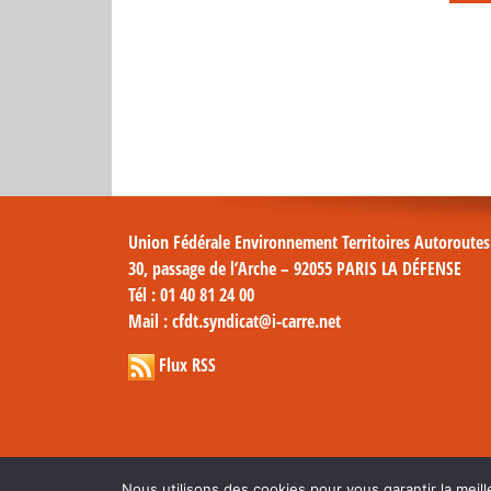
Union Fédérale Environnement Territoires Autoroute
30, passage de l’Arche – 92055 PARIS LA DÉFENSE
Tél
: 01 40 81 24 00
Mail
: cfdt.syndicat@i-carre.net
Flux RSS
Nous utilisons des cookies pour vous garantir la meill