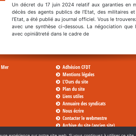
Un décret du 17 juin 2024 relatif aux garanties en 
décès des agents publics de l’Etat, des militaires e
l’Etat, a été publié au journal officiel. Vous le trouvere
avec une synthèse ci-dessous. La négociation que
avec opiniâtreté dans le cadre de
s Mer
Adhésion CFDT
Mentions légales
L’Ours du site
Plan du site
Liens utiles
Annuaire des syndicats
Nous écrire
Contacter le webmestre
Archive du site (ancien site)
eure expérience sur notre site web. Si vous continuez à utiliser ce sit