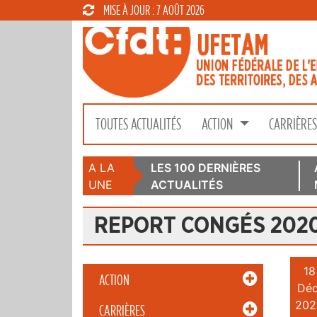
MISE À JOUR : 7 AOÛT 2026
TOUTES ACTUALITÉS
ACTION
CARRIÈRE
A LA
LES 100 DERNIÈRES
UNE
ACTUALITÉS
REPORT CONGÉS 202
18
ACTION
Déc
202
CARRIÈRES