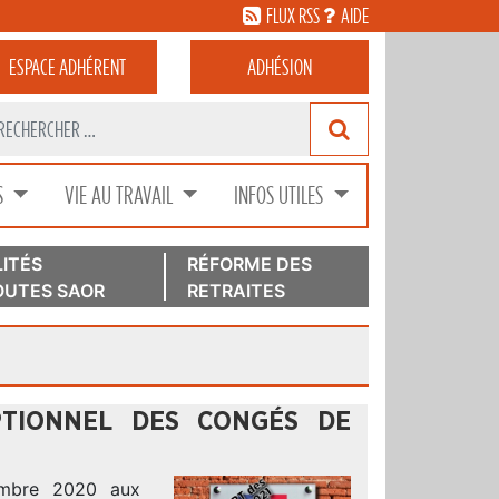
FLUX RSS
AIDE
ESPACE
ADHÉRENT
ADHÉSION
S
VIE AU TRAVAIL
INFOS UTILES
ITÉS
RÉFORME DES
UTES SAOR
RETRAITES
PTIONNEL DES CONGÉS DE
embre 2020 aux