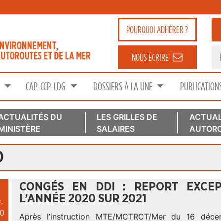
POURQUOI
ADHÉRER ?
NOUS ÉCRIRE
S
CAP-CCP-LDG
DOSSIERS À LA UNE
PUBLICATION
ACTUALITÉS DU
LES GRILLES DE
ACTUAL
MINISTÈRE
SALAIRES
AUTORO
0
CONGÉS EN DDI : REPORT EXCE
L’ANNÉE 2020 SUR 2021
.
0
Après l’instruction MTE/MCTRCT/Mer du 16 déc