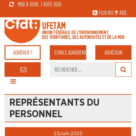
MISE À JOUR : 7 AOÛT 2026
FLUX RSS
AIDE
ADHÉRER ?
ESPACE
ADHÉRENT
ADHÉSION
REPRÉSENTANTS DU
PERSONNEL
23
Juin.
2025