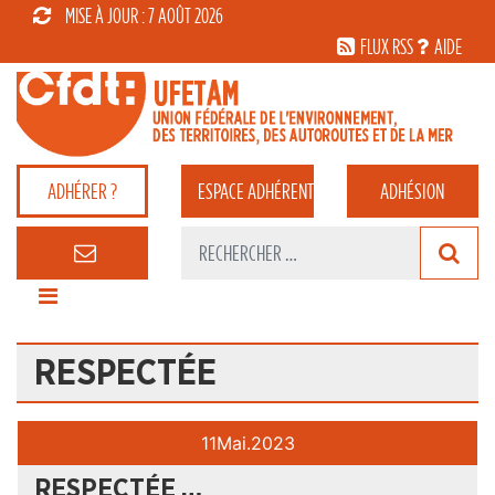
MISE À JOUR : 7 AOÛT 2026
FLUX RSS
AIDE
ADHÉRER ?
ESPACE
ADHÉRENT
ADHÉSION
RESPECTÉE
11
Mai.
2023
RESPECTÉE …