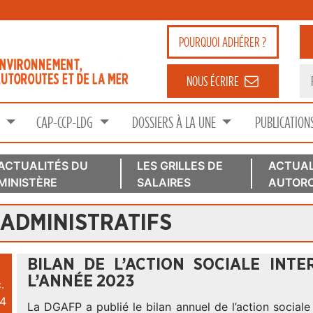
POURQUOI
ADHÉRER ?
NOUS ÉCRIRE
S
CAP-CCP-LDG
DOSSIERS À LA UNE
PUBLICATION
ACTUALITÉS DU
LES GRILLES DE
ACTUAL
MINISTÈRE
SALAIRES
AUTORO
 ADMINISTRATIFS
BILAN DE L’ACTION SOCIALE INTER
L’ANNÉE 2023
.
4
La DGAFP a publié le bilan annuel de l’action sociale i