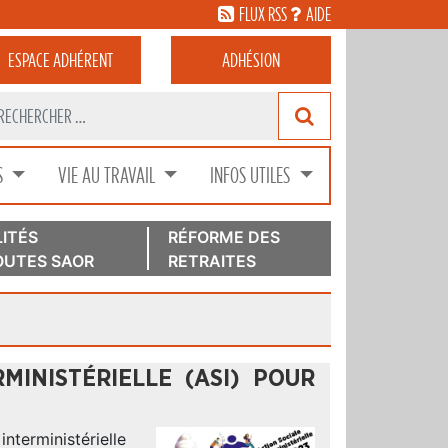
FLUX RSS
AIDE
ESPACE
ADHÉRENT
ADHÉSION
S
VIE AU TRAVAIL
INFOS UTILES
ITÉS
RÉFORME DES
UTES SAOR
RETRAITES
MINISTÉRIELLE (ASI) POUR
nterministérielle