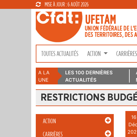
MISE À JOUR : 6 AOÛT 2026
TOUTES ACTUALITÉS
ACTION
CARRIÈRE
A LA
LES 100 DERNIÈRES
UNE
ACTUALITÉS
RESTRICTIONS BUDG
16
ACTION
Déc
202
CARRIÈRES