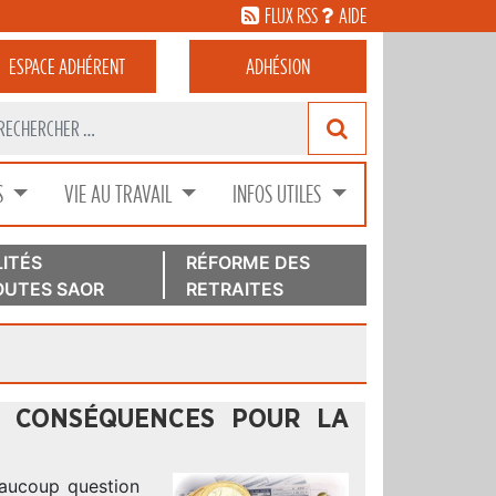
FLUX RSS
AIDE
ESPACE
ADHÉRENT
ADHÉSION
S
VIE AU TRAVAIL
INFOS UTILES
ITÉS
RÉFORME DES
UTES SAOR
RETRAITES
ES CONSÉQUENCES POUR LA
eaucoup question