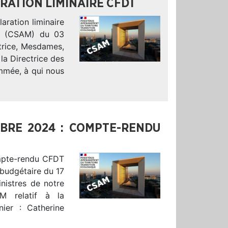
RATION LIMINAIRE CFDT
aration liminaire
el (CSAM) du 03
trice, Mesdames,
la Directrice des
mée, à qui nous
OBRE 2024 : COMPTE-RENDU
ompte-rendu CFDT
 budgétaire du 17
nistres de notre
AM relatif à la
ier : Catherine