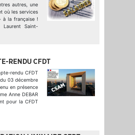
ntres autres, une
t où les services
 à la française !
 Laurent Saint-
TE-RENDU CFDT
ompte-rendu CFDT
) du 03 décembre
tenu en présence
, Mme Anne DEBAR
ient pour la CFDT