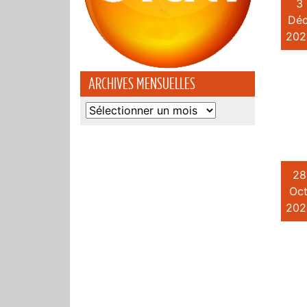
3
Déc
202
ARCHIVES MENSUELLES
Archives
mensuelles
28
Oct
202