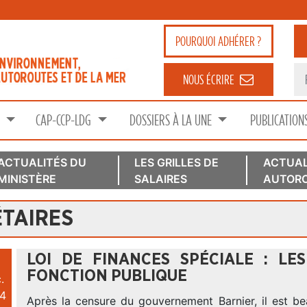
POURQUOI
ADHÉRER ?
NOUS ÉCRIRE
S
CAP-CCP-LDG
DOSSIERS À LA UNE
PUBLICATION
ACTUALITÉS DU
LES GRILLES DE
ACTUAL
MINISTÈRE
SALAIRES
AUTORO
ÉTAIRES
LOI DE FINANCES SPÉCIALE : L
FONCTION PUBLIQUE
.
4
Après la censure du gouvernement Barnier, il est b