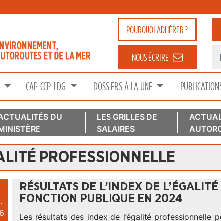
POURQUOI
ADHÉRER ?
NOUS ÉCRIRE
S
CAP-CCP-LDG
DOSSIERS À LA UNE
PUBLICATION
ACTUALITÉS DU
LES GRILLES DE
ACTUAL
MINISTÈRE
SALAIRES
AUTORO
ALITÉ PROFESSIONNELLE
RÉSULTATS DE L’INDEX DE L’ÉGALIT
FONCTION PUBLIQUE EN 2024
.
6
Les résultats des index de l’égalité professionnelle 