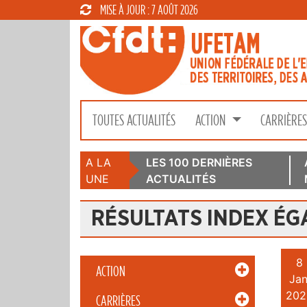
MISE À JOUR : 7 AOÛT 2026
TOUTES ACTUALITÉS
ACTION
CARRIÈRE
A LA
LES 100 DERNIÈRES
UNE
ACTUALITÉS
RÉSULTATS INDEX ÉG
8
ACTION
Jan
202
CARRIÈRES