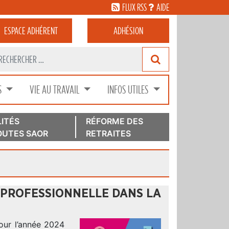
FLUX RSS
AIDE
ESPACE
ADHÉRENT
ADHÉSION
S
VIE AU TRAVAIL
INFOS UTILES
ITÉS
RÉFORME DES
UTES SAOR
RETRAITES
É PROFESSIONNELLE DANS LA
pour l’année 2024