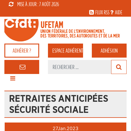
MISE À JOUR : 7 AOÛT 2026
FLUX RSS
AIDE
ADHÉRER ?
ESPACE
ADHÉRENT
ADHÉSION
RETRAITES ANTICIPÉES
SÉCURITÉ SOCIALE
27
Jan.
2023