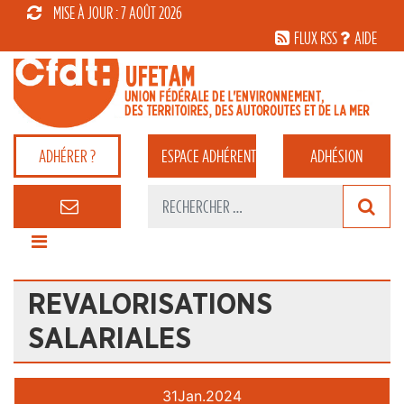
MISE À JOUR : 7 AOÛT 2026
FLUX RSS
AIDE
ADHÉRER ?
ESPACE
ADHÉRENT
ADHÉSION
REVALORISATIONS
SALARIALES
31
Jan.
2024