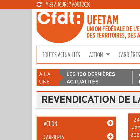
MISE À JOUR : 7 AOÛT 2026
TOUTES ACTUALITÉS
ACTION
CARRIÈRE
A LA
LES 100 DERNIÈRES
UNE
ACTUALITÉS
REVENDICATION DE L
24
ACTION
Jan
202
CARRIÈRES