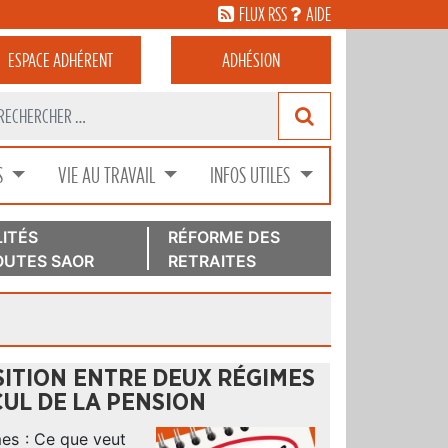
FLUX RSS
AIDE
ESPACE
ADHÉRENT
ADHÉSION
S
VIE AU TRAVAIL
INFOS UTILES
ITÉS
RÉFORME DES
UTES SAOR
RETRAITES
SITION ENTRE DEUX RÉGIMES
CUL DE LA PENSION
mes : Ce que veut