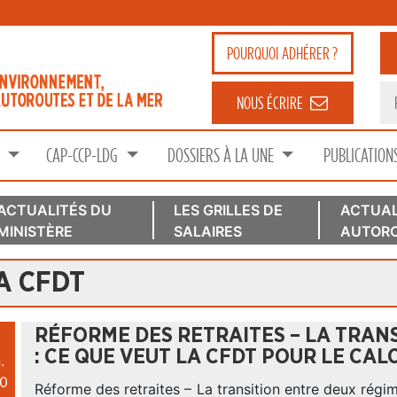
POURQUOI
ADHÉRER ?
NOUS ÉCRIRE
S
CAP-CCP-LDG
DOSSIERS À LA UNE
PUBLICATION
ACTUALITÉS DU
LES GRILLES DE
ACTUAL
MINISTÈRE
SALAIRES
AUTORO
A CFDT
RÉFORME DES RETRAITES – LA TRAN
: CE QUE VEUT LA CFDT POUR LE CAL
.
0
Réforme des retraites – La transition entre deux régi