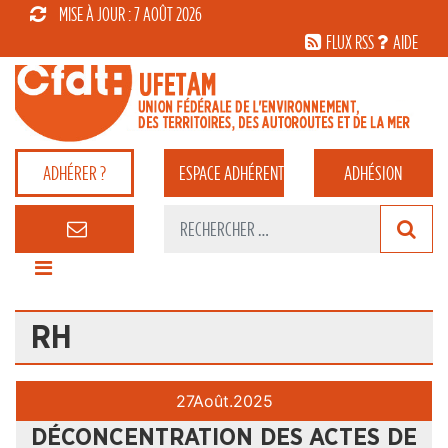
MISE À JOUR : 7 AOÛT 2026
FLUX RSS
AIDE
ADHÉRER ?
ESPACE
ADHÉRENT
ADHÉSION
RH
27
Août.
2025
DÉCONCENTRATION DES ACTES DE