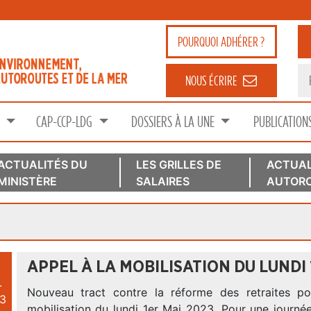
POURQUOI
ADHÉRER ?
NOUS ÉCRIRE
S
CAP-CCP-LDG
DOSSIERS À LA UNE
PUBLICATION
ACTUALITÉS DU
LES GRILLES DE
ACTUAL
MINISTÈRE
SALAIRES
AUTORO
APPEL À LA MOBILISATION DU LUNDI 
.
Nouveau tract contre la réforme des retraites po
3
mobilisation du lundi 1er Mai 2023. Pour une journé