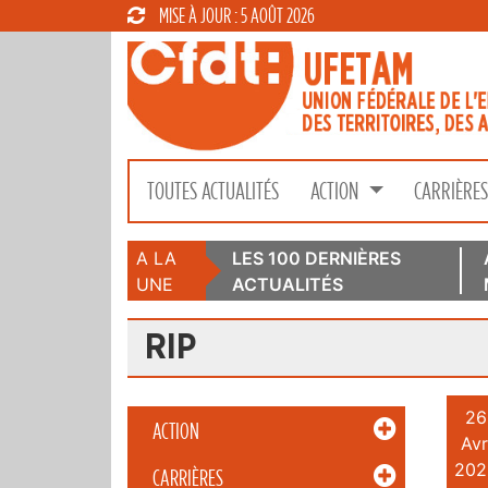
MISE À JOUR : 5 AOÛT 2026
TOUTES ACTUALITÉS
ACTION
CARRIÈRE
A LA
LES 100 DERNIÈRES
UNE
ACTUALITÉS
RIP
26
ACTION
Avr
202
CARRIÈRES