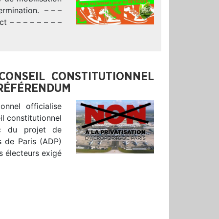
ermination. – – –
t – – – – – – – –
 CONSEIL CONSTITUTIONNEL
E RÉFÉRENDUM
nnel officialise
l constitutionnel
ec du projet de
s de Paris (ADP)
s électeurs exigé