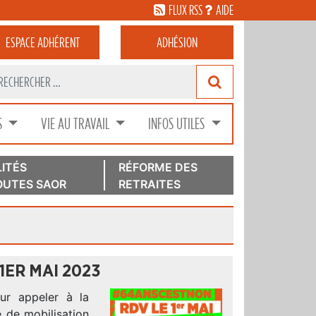
FLUX RSS
AIDE
ESPACE
ADHÉRENT
ADHÉSION
S
VIE AU TRAVAIL
INFOS UTILES
ITÉS
RÉFORME DES
UTES SAOR
RETRAITES
1ER MAI 2023
ur appeler à la
e de mobilisation