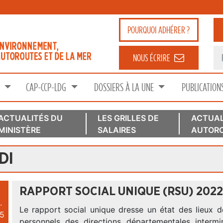
POURQUOI
ADHÉRER ?
NOUS ÉCRIRE
S
CAP-CCP-LDG
DOSSIERS À LA UNE
PUBLICATION
ACTUALITÉS DU
LES GRILLES DE
ACTUAL
MINISTÈRE
SALAIRES
AUTORO
DI
RAPPORT SOCIAL UNIQUE (RSU) 2022
.
Le rapport social unique dresse un état des lieux d
5
personnels des directions départementales intermini