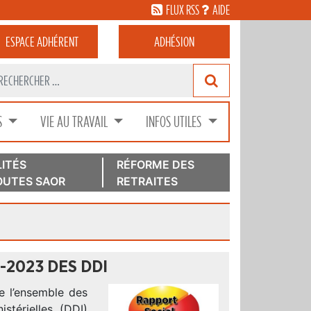
FLUX RSS
AIDE
ESPACE
ADHÉRENT
ADHÉSION
S
VIE AU TRAVAIL
INFOS UTILES
ITÉS
RÉFORME DES
UTES SAOR
RETRAITES
-2023 DES DDI
e l’ensemble des
stérielles (DDI)