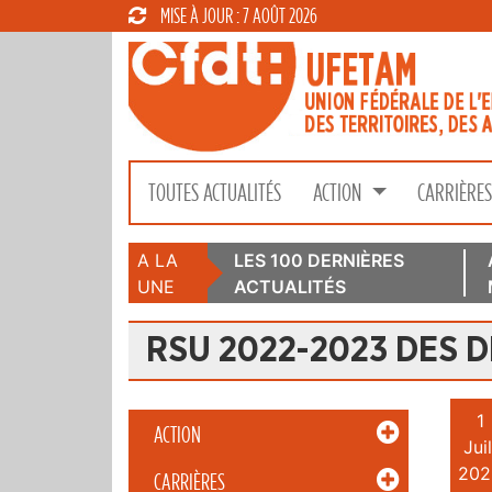
MISE À JOUR : 7 AOÛT 2026
TOUTES ACTUALITÉS
ACTION
CARRIÈRE
A LA
LES 100 DERNIÈRES
UNE
ACTUALITÉS
RSU 2022-2023 DES D
1
ACTION
Juil
202
CARRIÈRES