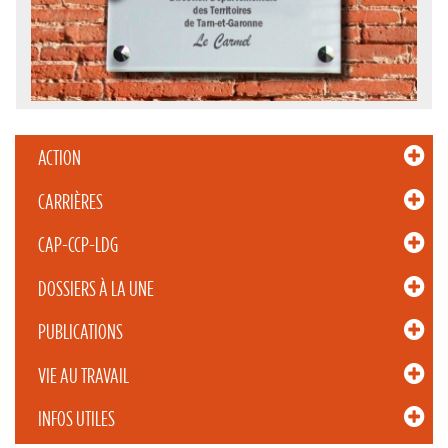
ACTION
CARRIÈRES
CAP-CCP-LDG
DOSSIERS À LA UNE
PUBLICATIONS
VIE AU TRAVAIL
INFOS UTILES