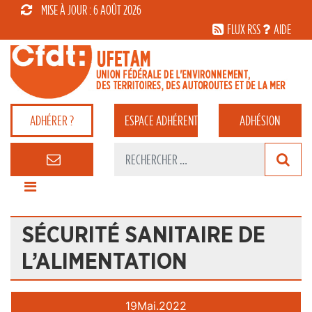
MISE À JOUR : 6 AOÛT 2026
FLUX RSS
AIDE
ADHÉRER ?
ESPACE
ADHÉRENT
ADHÉSION
SÉCURITÉ SANITAIRE DE
L’ALIMENTATION
19
Mai.
2022