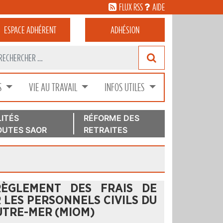
FLUX RSS
AIDE
ESPACE
ADHÉRENT
ADHÉSION
S
VIE AU TRAVAIL
INFOS UTILES
ITÉS
RÉFORME DES
UTES SAOR
RETRAITES
RÈGLEMENT DES FRAIS DE
LES PERSONNELS CIVILS DU
OUTRE-MER (MIOM)