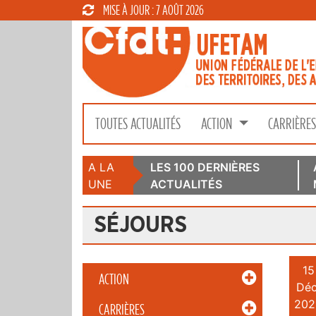
MISE À JOUR : 7 AOÛT 2026
TOUTES ACTUALITÉS
ACTION
CARRIÈRE
A LA
LES 100 DERNIÈRES
UNE
ACTUALITÉS
SÉJOURS
15
ACTION
Déc
202
CARRIÈRES