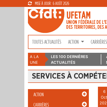
MISE À JOUR : 6 AOÛT 2026
TOUTES ACTUALITÉS
ACTION
CARRIÈRE
A LA
LES 100 DERNIÈRES
UNE
ACTUALITÉS
SERVICES À COMPÉT
6
ACTION
Oct
202
CARRIÈRES