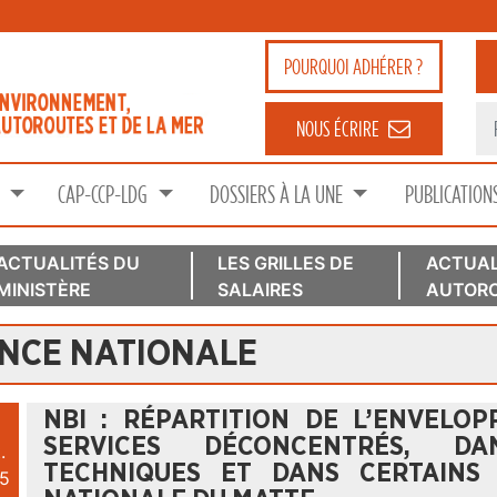
POURQUOI
ADHÉRER ?
NOUS ÉCRIRE
S
CAP-CCP-LDG
DOSSIERS À LA UNE
PUBLICATION
ACTUALITÉS DU
LES GRILLES DE
ACTUAL
MINISTÈRE
SALAIRES
AUTORO
ENCE NATIONALE
NBI : RÉPARTITION DE L’ENVELO
SERVICES DÉCONCENTRÉS, DA
.
TECHNIQUES ET DANS CERTAINS
5