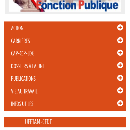
ACTION
CARRIÈRES
CAP-CCP-LDG
DOSSIERS À LA UNE
PUBLICATIONS
VIE AU TRAVAIL
INFOS UTILES
_____ UFETAM-CFDT