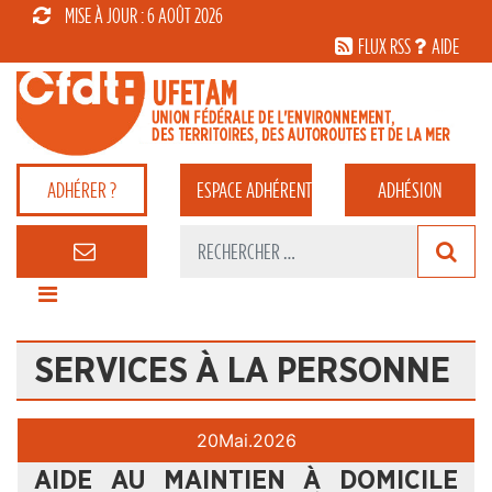
MISE À JOUR : 6 AOÛT 2026
FLUX RSS
AIDE
ADHÉRER ?
ESPACE
ADHÉRENT
ADHÉSION
SERVICES À LA PERSONNE
20
Mai.
2026
AIDE AU MAINTIEN À DOMICILE