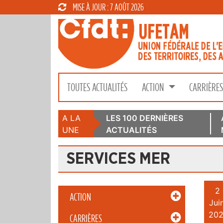
MISE À JOUR : 7 AOÛT 2026
TOUTES ACTUALITÉS
ACTION
CARRIÈRE
A LA
LES 100 DERNIÈRES
UNE
ACTUALITÉS
SERVICES MER
2
ACTION
Juin
202
CARRIÈRES