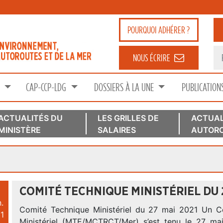
POURQUOI
ADHÉRER ?
NOUS ÉCRIRE
S
CAP-CCP-LDG
DOSSIERS À LA UNE
PUBLICATION
ACTUALITÉS DU
LES GRILLES DE
ACTUAL
MINISTÈRE
SALAIRES
AUTORO
COMITÉ TECHNIQUE MINISTÉRIEL DU 2
.
Comité Technique Ministériel du 27 mai 2021 Un C
1
Ministériel (MTE/MCTRCT/Mer) s’est tenu le 27 ma