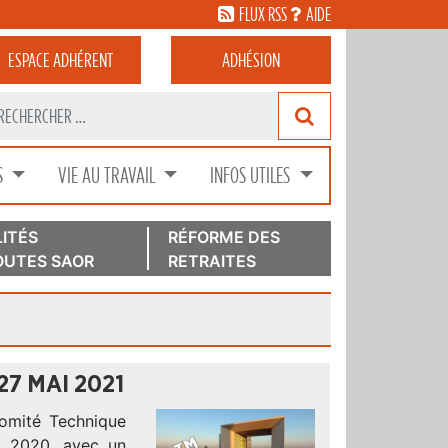
FLUX RSS
AIDE
ESPACE
ADHÉRENT
ADHÉSION
S
VIE AU TRAVAIL
INFOS UTILES
ITÉS
RÉFORME DES
UTES SAOR
RETRAITES
7 MAI 2021
omité Technique
i 2020, avec un