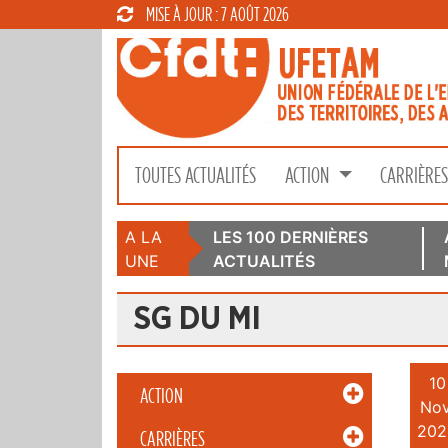
MISE À JOUR : 7 AOÛT 2026
TOUTES ACTUALITÉS
ACTION
CARRIÈRE
A LA
LES 100 DERNIÈRES
UNE
ACTUALITÉS
SG DU MI
10
ACTION
Nov
202
CARRIÈRES