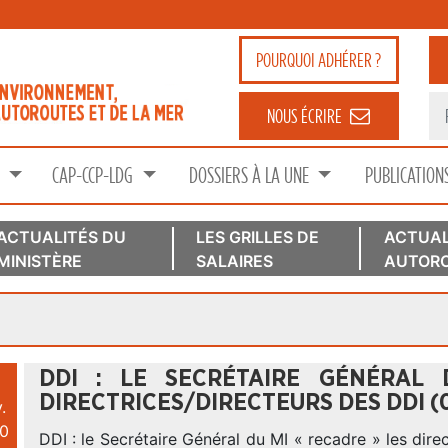
POURQUOI
ADHÉRER ?
NOUS ÉCRIRE
S
CAP-CCP-LDG
DOSSIERS À LA UNE
PUBLICATION
ACTUALITÉS DU
LES GRILLES DE
ACTUAL
MINISTÈRE
SALAIRES
AUTORO
DDI : LE SECRÉTAIRE GÉNÉRAL
DIRECTRICES/DIRECTEURS DES DDI (0
.
0
DDI : le Secrétaire Général du MI « recadre » les direc