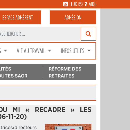
FLUX RSS
AIDE
ESPACE
ADHÉRENT
ADHÉSION
S
VIE AU TRAVAIL
INFOS UTILES
ITÉS
RÉFORME DES
UTES SAOR
RETRAITES
 DU MI « RECADRE » LES
6-11-20)
trices/directeurs